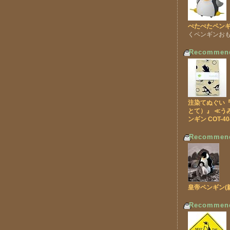
ぺたぺたペンギ
くペンギンお
Recommen
注染てぬぐい『te
とて）』 ≪う
ンギン COT-40
Recommen
皇帝ペンギン(
Recommen