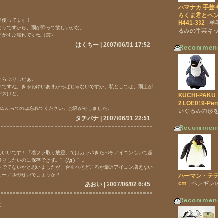
ハマナカ 手芸
ろくま君とペ
速使ってます！
H441-332
| 
ようですから、雨が降って欲しいかな。
るみの手芸キ
そがずぶ濡れですね（笑）
はくちー | 2007/06/01 17:52
Recommen
とらぶりぃだぁ。
いですね。きゃわゆいあまがっぱじゃないですか。私としては、雨上が
デスけど。
KUCHI-PA
2 LOE019-Pen
んぬんってのは忘れてください。お騒がせしました。
いぐるみの形
タチバナ | 2007/06/01 22:51
Recommen
わいいです！「着フラ取り放題」ではカッパきたぺそアイコンもいて超
たいのに保存できず｡･ﾟ･(ﾉд`)･ﾟ･｡
ンでてないかと思いましたが、合羽ぺそどころか最近アイコン増えない
ューアルのせいでしょうか？
ハーマン・テデ
cm
| ペンギ
あおい | 2007/06/02 6:45
Recommen
ど、