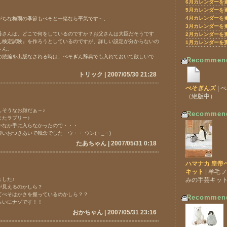
6月カレンダーを
5月カレンダーを
4月カレンダーを
ちな梅雨の季節もぺそと一緒なら平気です～。
3月カレンダーを
さんは、どこで何をしているのですか？お父さんは大臣だそうです
2月カレンダーを
ん検定試験』を作ろうとしているのですが、詳しい設定が分からないの
1月カレンダーを
～ん。
続編を出版なされる時は、ぺそぎん辞典でも入れておいて欲しいで
Recommen
トリック | 2007/05/30 21:28
ぺそぎんズ
| 
（絶版中）
しそうなお顔だぁ～♪
Recommen
またラブリー♪
かなか手に入らなかったので・・・
いおつきあいで残念でした ウ・・ ウン(・_・)
たあちゃん | 2007/05/31 0:18
ハマナカ 皇帝
キット
| 羊毛
ました♪
みの手芸キッ
が見えるのかしら？
てぺそはかさを握っているのかしら？？
Recommen
らいにナゾです！！
おかちゃん | 2007/05/31 23:16