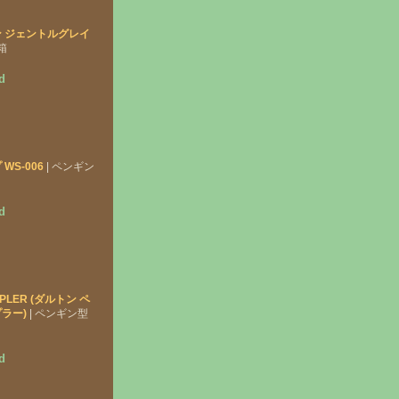
 ジェントルグレイ
箱
d
WS-006
| ペンギン
d
APLER (ダルトン ペ
ラー)
| ペンギン型
d