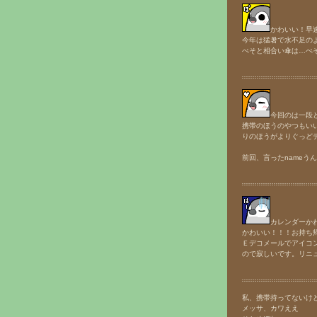
かわいい！早
今年は猛暑で水不足の
ぺそと相合い傘は…ぺ
今回のは一段
携帯のほうのやつもい
りのほうがよりぐっど
前回、言ったnameう
カレンダーか
かわいい！！！お持ち帰りし
Ｅデコメールでアイコ
ので寂しいです。リニ
私、携帯持ってないけ
メッサ、カワええ