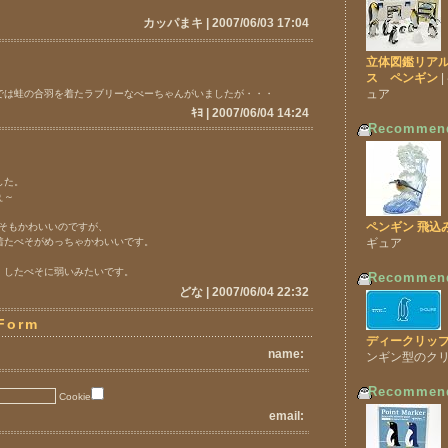
カッパまキ | 2007/06/03 17:04
立体図鑑リア
ス ペンギン
ュア
では蛙の合羽を着たラブリーなぺーちゃんがいましたが・・・
ｷﾖ | 2007/06/04 14:24
Recommen
した。
ぇ～
ペンギン 飛込
ぺそもかわいいのですが、
着たぺそがめっちゃかわいいです。
ギュア
）したぺそに弱いみたいです。
Recommen
どな | 2007/06/04 22:32
Form
ディークリップ
name:
ンギン型のク
Recommen
Cookie
email: