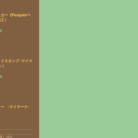
ー《Penguin/ペ
加工
|
d
ぐスタンプ -マイマ
ン
|
d
キー -マイマーク-
ズ」
(12)