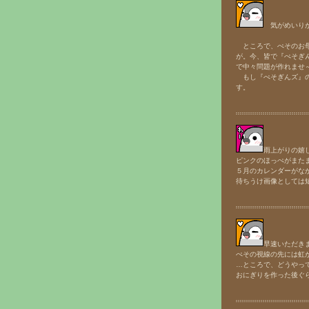
気がめいりが
ところで、ぺそのお母
が。今、皆で『ぺそぎ
で中々問題が作れませ
もし『ぺそぎんズ』の
す。
雨上がりの嬉
ピンクのほっぺがまた
５月のカレンダーがな
待ちうけ画像としては短
早速いただき
ぺその視線の先には虹
…ところで、どうやっ
おにぎりを作った後ぐ