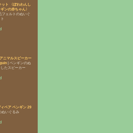
キット 〈ぽわわんし
ンギンの赤ちゃん〉
羊毛フェルトのぬいぐ
ット
d
KU アニマルスピーカー
guin
| ペンギンのぬ
をしたスピーカー
d
ィベア ペンギン 29
ンのぬいぐるみ
d