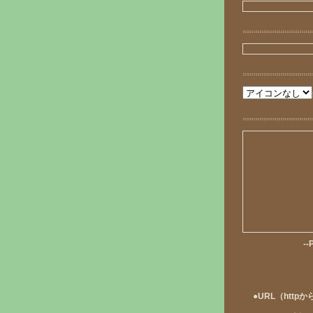
--
●URL（ht