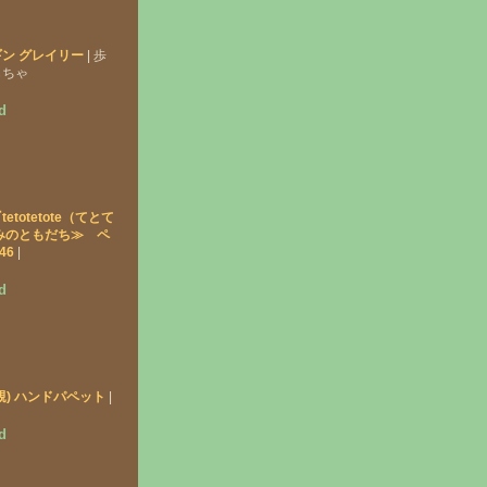
ン グレイリー
| 歩
もちゃ
d
totetote（てとて
みのともだち≫ ペ
46
|
d
親) ハンドパペット
|
d