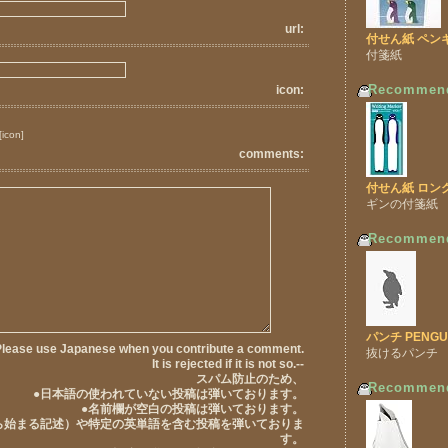
url:
付せん紙 ペン
付箋紙
Recommen
icon:
[icon]
comments:
付せん紙 ロン
ギンの付箋紙
Recommen
パンチ PENGU
Please use Japanese when you contribute a comment.
抜けるパンチ
It is rejected if it is not so.--
スパム防止のため、
Recommen
●日本語の使われていない投稿は弾いております。
●名前欄が空白の投稿は弾いております。
tpから始まる記述）や特定の英単語を含む投稿を弾いておりま
す。