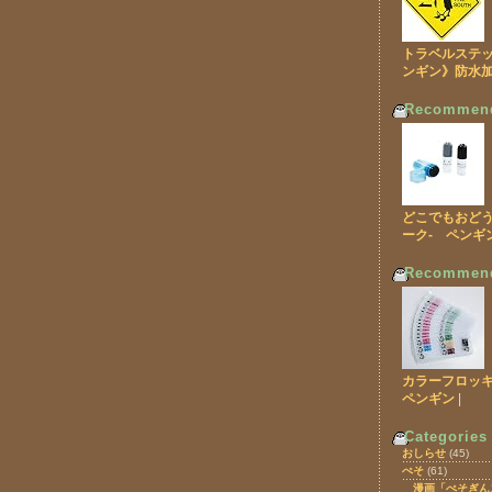
トラベルステッカ
ンギン》防水
Recommen
どこでもおどう
ーク- ペンギ
Recommen
カラーフロッ
ペンギン
|
Categories
おしらせ
(45)
ぺそ
(61)
漫画「ぺそぎん