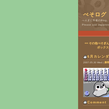
ぺそログ
ぺそぎん作者のBlo
Please use Japanese
<< その他ぺそ
ボックス
6月カレン
2007.05.30 Wed |
携
Comment