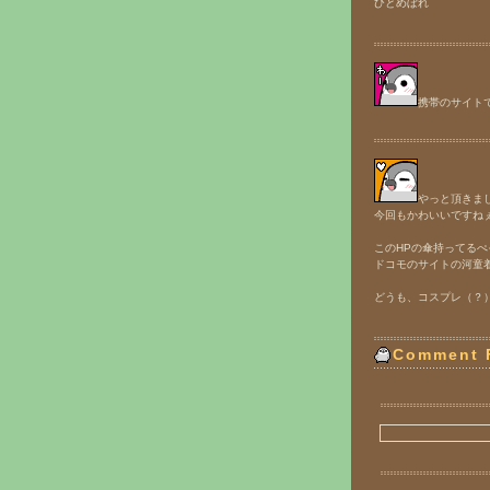
ひとめぼれ
携帯のサイト
やっと頂きま
今回もかわいいですね
このHPの傘持ってる
ドコモのサイトの河童
どうも、コスプレ（？
Comment 