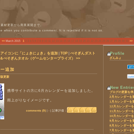
g。素材更新から商業展開まで。
 when you contribute a comment. It is rejected if it is not so.
<<
March 2015
|
1
2
3
4 5 6 7 8 9 10 11 12 13 14 15 16 17 18 19 20 21 22 23 24 25 26 27 28 29 30 31
>>
ぎんアイコンに「にょきにょき」を追加
|
TOP
|
ぺそぎんダスト
Profile
＆ぺそぎんタオル（ゲームセンタープライズ） >>
ざんみょ
ダー追加
帯版更新
New Entrie
携帯サイトの方に6月カレンダーを追加しました。
ブログの更新を停
2月カレンダーを
雨上がりなイメージです。
1月カレンダーを
12月カレンダー
comments (9)
| - | 記事評価：
11月カレンダー
10月カレンダー
9月カレンダーを
8月カレンダーを
7月カレンダーを