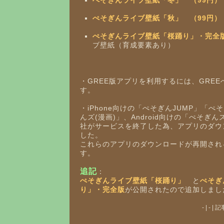
ぺそぎんライブ壁紙「冬」 （99円）
ぺそぎんライブ壁紙「秋」 （99円）
ぺそぎんライブ壁紙「桜踊り」・完全版
ブ壁紙（育成要素あり）
・GREE版アプリを利用するには、GRE
す。
・iPhone向けの「ぺそぎんJUMP」「
んズ(漫画)」、Android向けの「ぺそぎ
社がサービスを終了した為、アプリのダウ
した。
これらのアプリのダウンロードが再開され
す。
追記
：
ぺそぎんライブ壁紙「桜踊り」
と
ぺそぎ
り」・完全版
が公開されたので追加しまし
- | - 