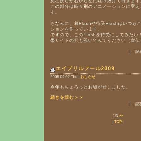
変な奴らが右から左に駆け抜けて行きます
この部分は時々別のアニメーションに変え
す。
ちなみに、着Flashや待受Flashはいつ
ションを作っています。
ですので、このFlashを待受にしてみた
帯サイトの方も覗いてみてください（宣伝
- | - 
エイプリルフール2009
2009.04.02 Thu |
おしらせ
今年もちょろっとお騒がせしました。
続きを読む＞＞
- | - 
1/3
>>
|
TOP
|