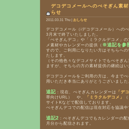
デコデコメールへのぺそぎん素材
らせ
2011.03.31 Thu |
おしらせ
デコデコメール（iデコデコメール）への
3月末で終了いたしました。
「ぺそぎんデコ」や「ミラクルデコメ」の
※追記を参
メ素材やカレンダーの提供（
すので、ご利用になりたい方はそちらへの
たします。
（その他色々なデコメサイトでもぺそぎん
ますが、そちらの方の素材提供の継続はい
デコデコメールをご利用の方は、今までぺ
用いただき本当にありがとうございました
追記
：現在、ぺそぎんカレンダーは
「デ
帯向けURL） や、
「ミラクルデコメ」
（
サイトKなどで配信しております。
ぺそぎんデコでの配信は現在対応を協議中
追記2
：ぺそぎんデコでもカレンダーの配
月分から配信されます。