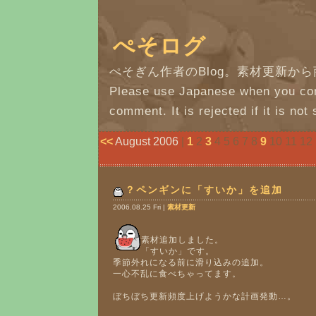
ぺそログ
ぺそぎん作者のBlog。素材更新か
Please use Japanese when you con
comment. It is rejected if it is not 
<<
August 2006
|
1
2
3
4 5 6 7 8
9
10 11 12 
？ペンギンに「すいか」を追加
2006.08.25 Fri |
素材更新
素材追加しました。
「すいか」です。
季節外れになる前に滑り込みの追加。
一心不乱に食べちゃってます。
ぼちぼち更新頻度上げようかな計画発動…。