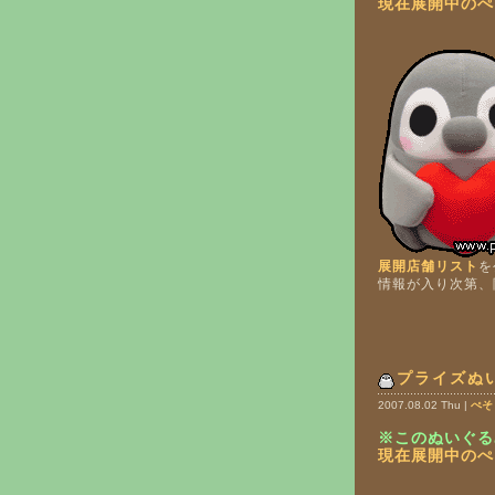
現在展開中のぺ
展開店舗リスト
を
情報が入り次第、
プライズぬ
2007.08.02 Thu |
ぺそ
※このぬいぐる
現在展開中のぺ