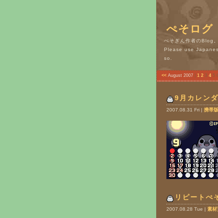
ぺそログ
ぺそぎん作者のBlo
Please use Japanese
so.
<<
August 2007
|
1
2
3
4
5 
9月カレン
2007.08.31 Fri |
携帯
リピートぺ
2007.08.28 Tue |
素材