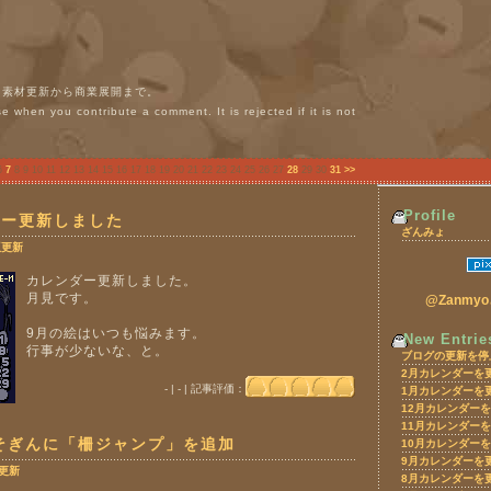
g。素材更新から商業展開まで。
 when you contribute a comment. It is rejected if it is not
6
7
8 9 10 11 12 13 14 15 16 17 18 19 20 21 22 23 24 25 26 27
28
29 30
31
>>
Profile
ダー更新しました
ざんみょ
版更新
カレンダー更新しました。
月見です。
@Zanm
9月の絵はいつも悩みます。
New Entrie
行事が少ないな、と。
ブログの更新を停
2月カレンダーを
- | - | 記事評価：
1月カレンダーを
12月カレンダー
11月カレンダー
そぎんに「柵ジャンプ」を追加
10月カレンダー
9月カレンダーを
更新
8月カレンダーを