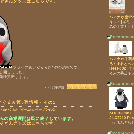
そぎんグッズはこちらです。
ハマナカ 皇帝
キット
| 羊毛
みの手芸キッ
Recommen
ハマナカ 手芸
ろくま君とペ
プライズぬいぐるみ第5弾の続報です。
H441-332
| 
公開しました。
るみの手芸キ
随時更新します。
Recommen
- | - | 記事評価：
いぐるみ第5弾情報・その1
 > ぬいぐるみ（ゲームセンタープライズ）
KUCHI-PA
2 LOE019-Pen
みの商業展開は既に終了しています。
いぐるみの形
そぎんグッズはこちらです。
Recommen