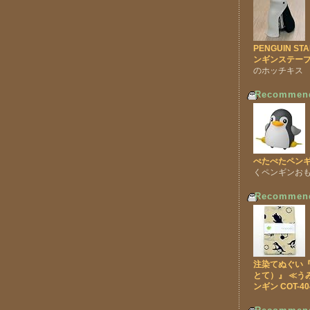
PENGUIN ST
ンギンステープ
のホッチキス
Recommen
ぺたぺたペンギ
くペンギンお
Recommen
注染てぬぐい『te
とて）』 ≪う
ンギン COT-40