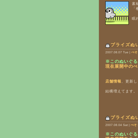
素
「
眠
プライズぬ
2007.08.07 Tue |
ぺそ
※このぬいぐる
現在展開中のぺ
店舗情報
、更新し
結構増えてます。
プライズぬ
2007.08.04 Sat |
ぺそ
※このぬいぐる