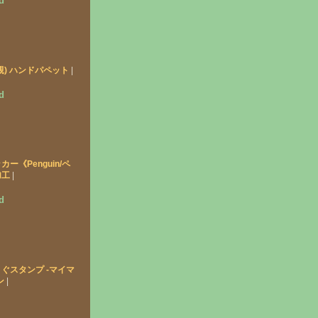
d
親) ハンドパペット
|
d
ー《Penguin/ペ
加工
|
d
ぐスタンプ -マイマ
ン
|