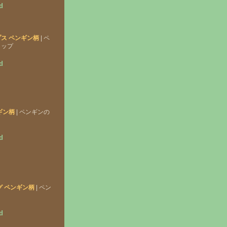
d
ス ペンギン柄
| ペ
リップ
d
ギン柄
| ペンギンの
d
グ ペンギン柄
| ペン
d