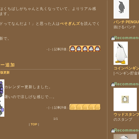
はくちばしがちゃんと丸くなっていて、よりリアル感
ます。
パンチ PENGU
ドってなんだよ！」と思った人は
ぺそぎんズ
を読んでく
抜けるパンチ
Recommen
新で。
- | - | 記事評価：
ダー追加
コインペンギン
帯版更新
| ペンギン貯金
Recommen
カレンダー更新しました。
暑いので涼しげな感じで…。
- | - | 記事評価：
ウッドスタンプ 
1/1
のスタンプ
|
TOP
|
Recommen