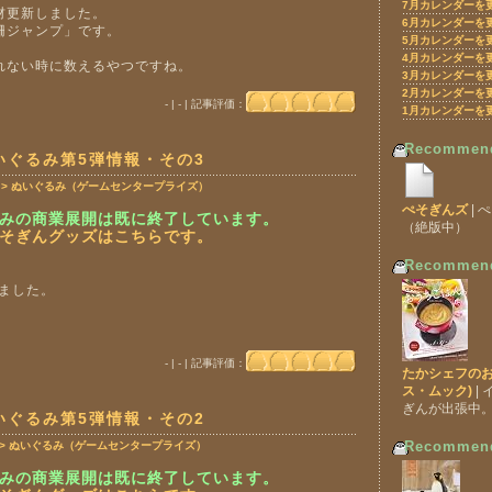
7月カレンダーを
材更新しました。
6月カレンダーを
柵ジャンプ」です。
5月カレンダーを
4月カレンダーを
れない時に数えるやつですね。
3月カレンダーを
2月カレンダーを
- | - | 記事評価：
1月カレンダーを
Recommen
いぐるみ第5弾情報・その3
 > ぬいぐるみ（ゲームセンタープライズ）
ぺそぎんズ
| 
みの商業展開は既に終了しています。
（絶版中）
そぎんグッズはこちらです。
Recommen
ました。
- | - | 記事評価：
たかシェフのお
ス・ムック)
|
ぎんが出張中
いぐるみ第5弾情報・その2
Recommen
 > ぬいぐるみ（ゲームセンタープライズ）
みの商業展開は既に終了しています。