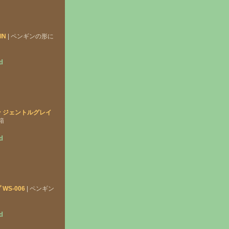
IN
| ペンギンの形に
d
 ジェントルグレイ
箱
d
WS-006
| ペンギン
d