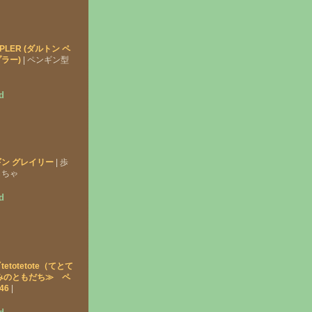
APLER (ダルトン ペ
ラー)
| ペンギン型
d
ン グレイリー
| 歩
もちゃ
d
totetote（てとて
みのともだち≫ ペ
46
|