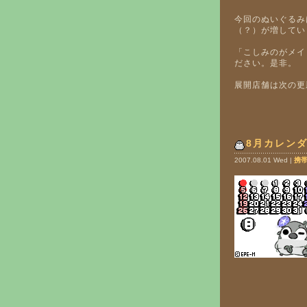
今回のぬいぐるみ
（？）が増してい
「こしみのがメイ
ださい。是非。
展開店舗は次の更
8月カレン
2007.08.01 Wed |
携