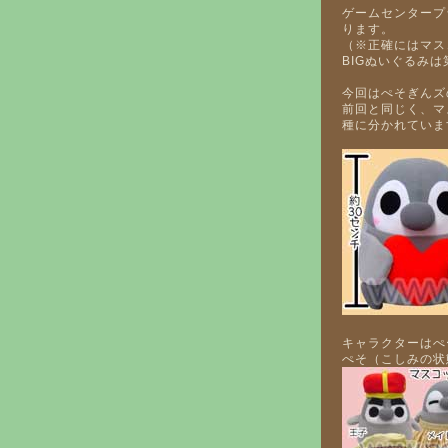
ゲームセンタープ
ります。
（※正確にはマス
BIGぬいぐるみ
今回はぺそぎんズ
前回と同じく、マ
種に分かれていま
キャラクターはぺ
ぺそ（こしみの状