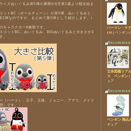
ライズぬいぐるみ第5弾の展開が8月第1週より順次始ま
コットBC（ボールチェーン）が第5弾、ぬいぐるみと
は第2弾なのですが、まとめて第5弾として紹介します。）
のキャラクター6種類です。
ハーマン・テデ
スコットBC、ぬいぐるみ、BIGぬいぐるみと大きさが3
cm
| ペンギ
す。
Recommen
立体図鑑リア
ス ペンギン
ュア
Recommen
ー（ハート）、王子、王様、ジョニー、アデリ、メイド
態）です。
ペンギン 飛込
ギュア