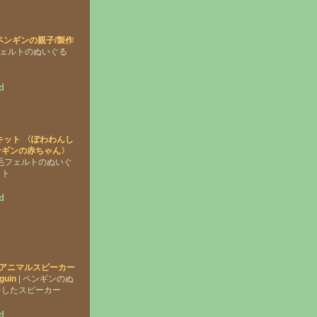
ペンギンの親子/製作
フェルトのぬいぐる
ト
d
キット 〈ぽわわんし
ンギンの赤ちゃん〉
羊毛フェルトのぬいぐ
ット
d
KU アニマルスピーカー
guin
| ペンギンのぬ
をしたスピーカー
d