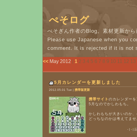
ぺそログ
ぺそぎん作者のBlog。素材更新か
Please use Japanese when you con
comment. It is rejected if it is not 
<<
May 2012
|
1
2 3 4 5 6 7 8 9 10 11 12 1
5月カレンダーを更新しました
2012.05.01 Tue |
携帯版更新
携帯サイト
のカレンダーを
5月なのでかしわもち。
かしわもちが大きいのか、
どっちなのかは考えてませ
- | -